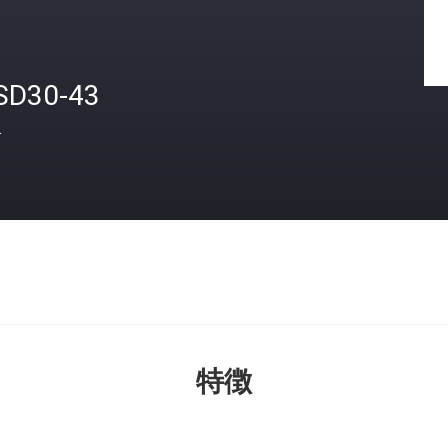
SD30-43
格
特徴