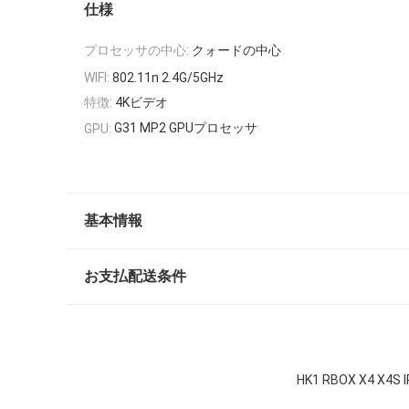
仕様
プロセッサの中心:
クォードの中心
WIFI:
802.11n 2.4G/5GHz
特徴:
4Kビデオ
G31 MP2 GPUプロセッサ
GPU:
基本情報
お支払配送条件
HK1 RBOX X4 