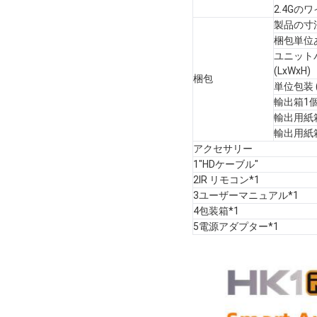
2.4G
製品の寸
梱包単位
ユニット
(LxWxH)
梱包
単位包装 (
輸出箱1
輸出用紙箱 
輸出用紙箱
アクセサリー
1"HDケーブル"
2IR リモコン*1
3ユーザーマニュアル*1
4包装箱*1
5電源アダプター*1