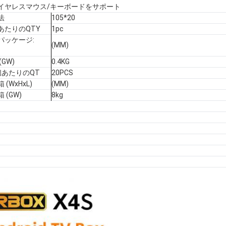
のワイヤレスマウス/キーボードをサポート
法
105*20
あたりのQTY
1pc
パッケージ:
(MM)
GW)
0.4KG
個あたりのQT
20PCS
(WxHxL)
(MM)
 (GW)
8kg