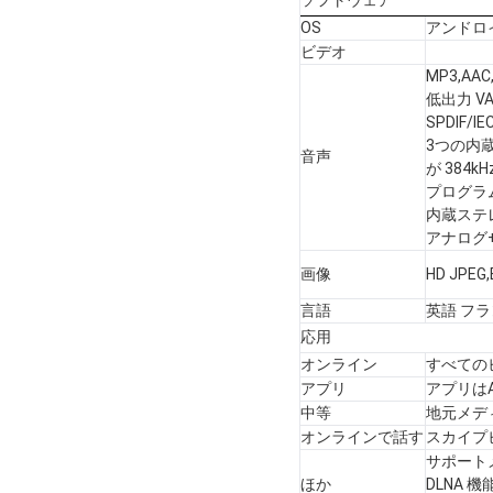
OS
アンドロイ
ビデオ
MP3,AA
低出力 VA
SPDIF
3つの内蔵 T
音声
が 384kHz
プログラム
内蔵ステ
アナログ
画像
HD JPEG,
言語
英語 フ
応用
オンライン
すべてのビデ
アプリ
アプリはA
中等
地元メディ
オンラインで話す
スカイプ
サポート
ほか
DLNA 