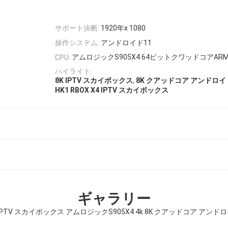
サポート決断:
1920年x 1080
操作システム:
アンドロイド11
アムロジックS905X4 64ビットクワッドコアARM A
CPU:
ハイライト:
,
8K IPTV スカイボックス
8K クアッドコア アンドロ
HK1 RBOX X4 IPTV スカイボックス
ギャラリー
X4S IPTV スカイボックス アムロジックS905X4 4k 8K クアッドコア 