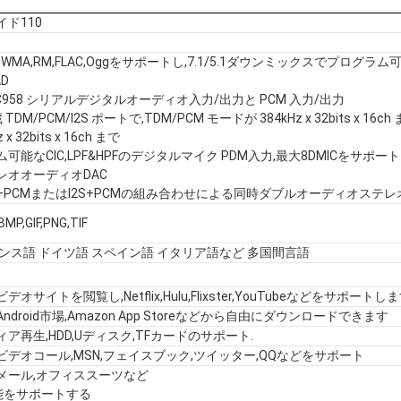
ド110
C,WMA,RM,FLAC,Oggをサポートし,7.1/5.1ダウンミックスでプログラム
D
/IEC958 シリアルデジタルオーディオ入力/出力と PCM 入力/出力
DM/PCM/I2S ポートで,TDM/PCM モードが 384kHz x 32bits x 16ch または
 x 32bits x 16ch まで
可能なCIC,LPF&HPFのデジタルマイク PDM入力,最大8DMICをサポート
レオオーディオDAC
+PCMまたはI2S+PCMの組み合わせによる同時ダブルオーディオステ
BMP,GIF,PNG,TIF
ランス語 ドイツ語 スペイン語 イタリア語など 多国間言語
オサイトを閲覧し,Netflix,Hulu,Flixster,YouTubeなどをサポートしま
ndroid市場,Amazon App Storeなどから自由にダウンロードできます
ア再生,HDD,Uディスク,TFカードのサポート.
ビデオコール,MSN,フェイスブック,ツイッター,QQなどをサポート
メール,オフィススーツなど
機能をサポートする