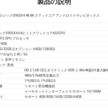
製品の説明
 アムロジックS905X4 4K 8K クアッドコア アンドロイドテレビボックス
クS905X4 64ビットクワッドコアA55CPU
MP2 GPU プロセッサ
/4GB
G/32GB ((オプション: 64GB/128GB))
11 b/g/n; 2.4G / 5G
ート 音声リモコン
ク: 黒色
HD 2.1,HD CEC,ダイナミック HDR と 8Kx4K@24 最
T
480i/576i標準定義出力
1*USB3.0; 1*USB2.0
信者
リモート受信機接続
イーサネットインターフェイス;サポート 10/100M
ード
サポート 4GB/8GB/16GB/32GB/64GB