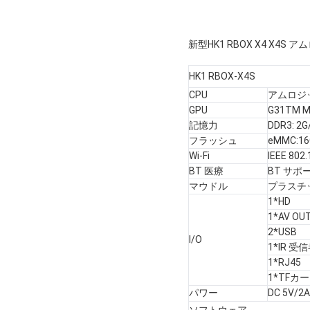
新型HK1 RBOX X4 X4S
HK1 RBOX-X4S
CPU
アムロジッ
GPU
G31TM 
記憶力
DDR3: 2G
フラッシュ
eMMC:16
Wi-Fi
IEEE 802.
BT 医療
BT サポ
マウドル
プラスチッ
1*HD
1*AV OU
2*USB
I/O
1*IR 受
1*RJ45
1*TFカ
パワー
DC 5V/2A
ソフトウェア