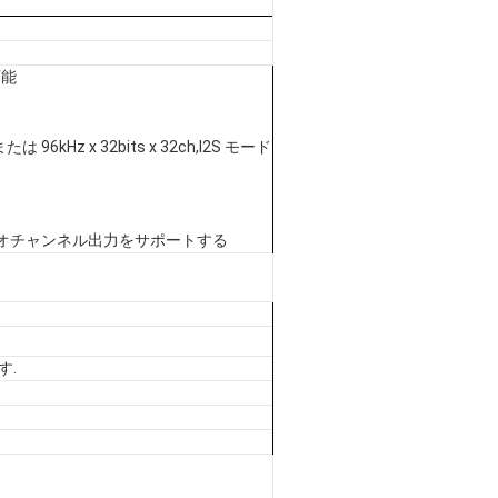
可能
 96kHz x 32bits x 32ch,I2S モード
レオチャンネル出力をサポートする
す.